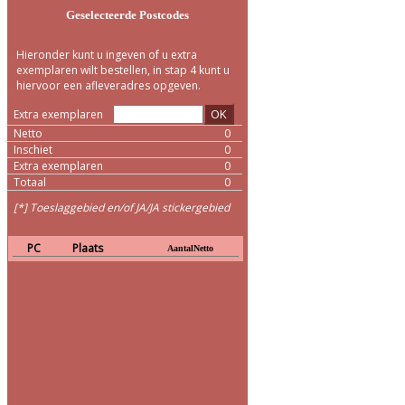
Geselecteerde Postcodes
Hieronder kunt u ingeven of u extra
exemplaren wilt bestellen, in stap 4 kunt u
hiervoor een afleveradres opgeven.
OK
Extra exemplaren
Netto
0
Inschiet
0
Extra exemplaren
0
Totaal
0
[*] Toeslaggebied en/of JA/JA stickergebied
PC
Plaats
AantalNetto